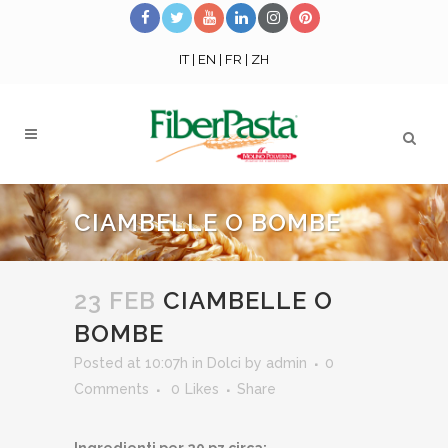
IT
|
EN
|
FR
|
ZH
CIAMBELLE O BOMBE
23 FEB
CIAMBELLE O
BOMBE
Posted at 10:07h
in
Dolci
by
admin
0
Comments
0
Likes
Share
Ingredienti per 20 pz circa: