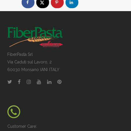
FiberPasta Srl
Via Caduti sul Lavoro, 2
60030 Monsano (AN) ITALY
Customer Care: