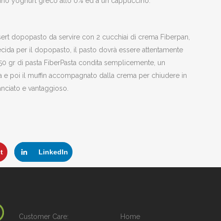
 uno yoghurt greco allo 0% ed a un cappuccino.
ert dopopasto da servire con 2 cucchiai di crema Fiberpan,
i decida per il dopopasto, il pasto dovrà essere attentamente
 50 gr di pasta FiberPasta condita semplicemente, un
 e poi il muffin accompagnato dalla crema per chiudere in
nciato e vantaggioso.
t
LinkedIn
Customer Care:
Home