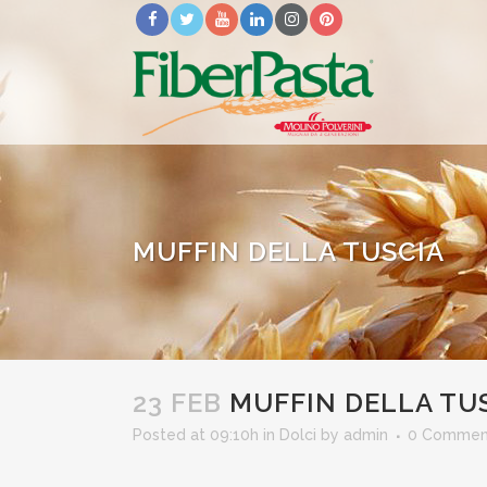
MUFFIN DELLA TUSCIA
23 FEB
MUFFIN DELLA TU
Posted at 09:10h
in
Dolci
by
admin
0 Commen