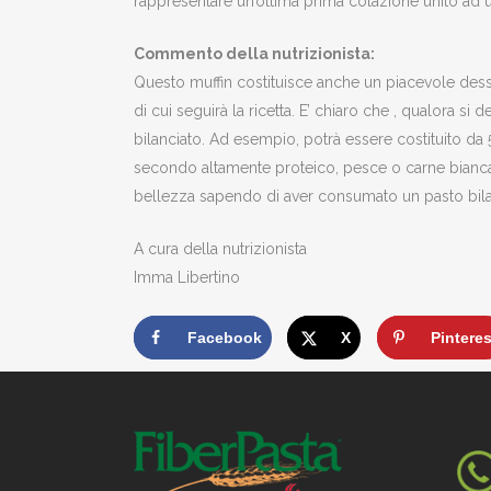
rappresentare un’ottima prima colazione unito ad
Commento della nutrizionista:
Questo muffin costituisce anche un piacevole dess
di cui seguirà la ricetta. E’ chiaro che , qualora s
bilanciato. Ad esempio, potrà essere costituito da
secondo altamente proteico, pesce o carne bianca
bellezza sapendo di aver consumato un pasto bila
A cura della nutrizionista
Imma Libertino
Facebook
X
Pinteres