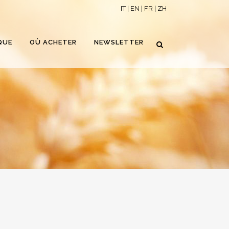
IT
|
EN
|
FR
|
ZH
QUE
OÙ ACHETER
NEWSLETTER