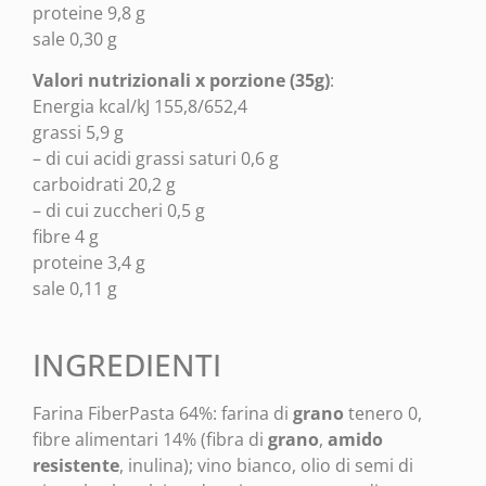
proteine 9,8 g
sale 0,30 g
Valori nutrizionali x porzione (35g)
:
Energia kcal/kJ 155,8/652,4
grassi 5,9 g
– di cui acidi grassi saturi 0,6 g
carboidrati 20,2 g
– di cui zuccheri 0,5 g
fibre 4 g
proteine 3,4 g
sale 0,11 g
INGREDIENTI
Farina FiberPasta 64%: farina di
grano
tenero 0,
fibre alimentari 14% (fibra di
grano
,
amido
resistente
, inulina); vino bianco, olio di semi di