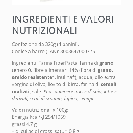
INGREDIENTI E VALORI
NUTRIZIONALI
Confezione da 320g (4 panini).
Codice a barre (EAN): 8008647000775.
Ingredienti: Farina FiberPasta: farina di
grano
tenero 0, fibre alimentari 14% (fibra di
grano,
amido resistente
*, inulina*); acqua, olio extra
vergine di oliva, lievito di birra, farina di
cereali
maltati
, sale.
Può contenere tracce di soia, latte e
derivati, semi di sesamo, lupino, senape.
Valori nutrizionali x 100g:
Energia kcal/kJ 254/1069
grassi 4,7 g
– di cui acidi grassi saturi 0,8 g