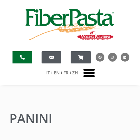
IT
EN
FR
ZH
PANINI