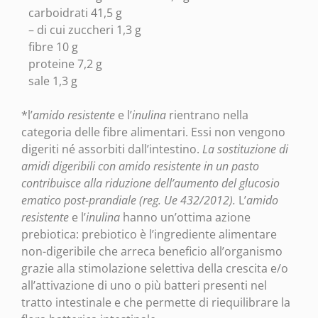
carboidrati 41,5 g
– di cui zuccheri 1,3 g
fibre 10 g
proteine 7,2 g
sale 1,3 g
*l’
amido resistente
e l’
inulina
rientrano nella
categoria delle fibre alimentari. Essi non vengono
digeriti né assorbiti dall’intestino.
La sostituzione di
amidi digeribili con amido resistente in un pasto
contribuisce alla riduzione dell’aumento del glucosio
ematico post-prandiale (reg. Ue 432/2012).
L’
amido
resistente
e l’
inulina
hanno un’ottima azione
prebiotica: prebiotico è l’ingrediente alimentare
non-digeribile che arreca beneficio all’organismo
grazie alla stimolazione selettiva della crescita e/o
all’attivazione di uno o più batteri presenti nel
tratto intestinale e che permette di riequilibrare la