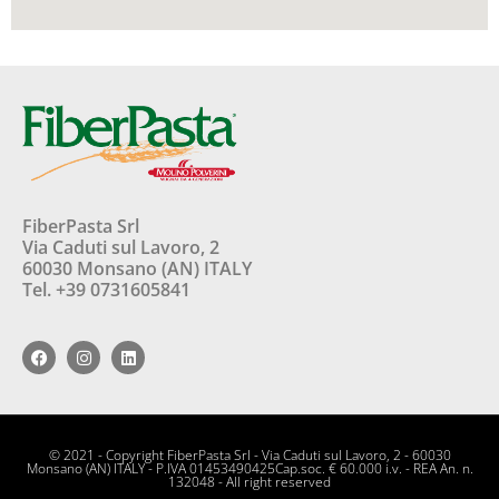
FiberPasta Srl
Via Caduti sul Lavoro, 2
60030 Monsano (AN) ITALY
Tel. +39 0731605841
© 2021 - Copyright FiberPasta Srl - Via Caduti sul Lavoro, 2 - 60030
Monsano (AN) ITALY - P.IVA 01453490425Cap.soc. € 60.000 i.v. - REA An. n.
132048 - All right reserved