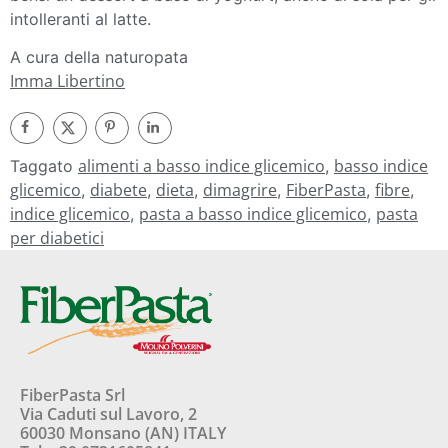
intolleranti al latte.
A cura della naturopata
Imma Libertino
alimenti a basso indice glicemico
basso indice
Taggato
,
glicemico
diabete
dieta
dimagrire
FiberPasta
fibre
,
,
,
,
,
,
indice glicemico
pasta a basso indice glicemico
pasta
,
,
per diabetici
FiberPasta Srl
Via Caduti sul Lavoro, 2
60030 Monsano (AN) ITALY