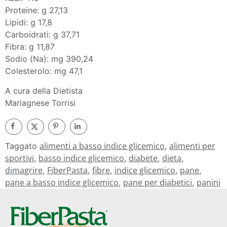
Proteine: g 27,13
Lipidi: g 17,8
Carboidrati: g 37,71
Fibra: g 11,87
Sodio (Na): mg 390,24
Colesterolo: mg 47,1
A cura della Dietista
Mariagnese Torrisi
alimenti a basso indice glicemico
alimenti per
Taggato
,
sportivi
basso indice glicemico
diabete
dieta
,
,
,
,
dimagrire
FiberPasta
fibre
indice glicemico
pane
,
,
,
,
,
pane a basso indice glicemico
pane per diabetici
panini
,
,